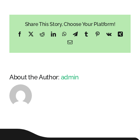
o
masie
dochodzącej
Share This Story, Choose Your Platform!
do
7,8
Facebook
X
Reddit
LinkedIn
WhatsApp
Telegram
Tumblr
Pinterest
Vk
Xing
tony
Email
jest
bezpieczna
w
transporcie
drogowym?
About the Author:
admin