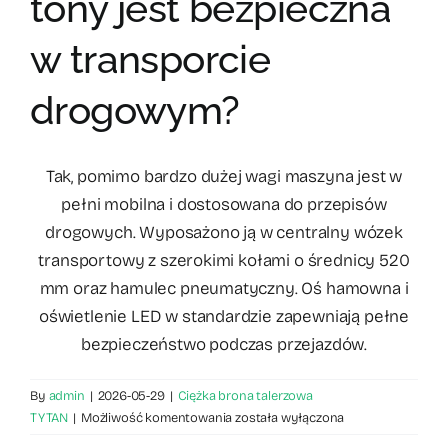
tony jest bezpieczna
Blog rolniczy
w transporcie
drogowym?
Tak, pomimo bardzo dużej wagi maszyna jest w
pełni mobilna i dostosowana do przepisów
drogowych. Wyposażono ją w centralny wózek
transportowy z szerokimi kołami o średnicy 520
mm oraz hamulec pneumatyczny. Oś hamowna i
oświetlenie LED w standardzie zapewniają pełne
bezpieczeństwo podczas przejazdów.
By
admin
|
2026-05-29
|
Ciężka brona talerzowa
Czy
TYTAN
|
Możliwość komentowania
została wyłączona
brona