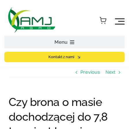
Skip
to
content
Menu
Strona główna
Kontakt z nami
Previous
Next
Sklep z częściami
Maszyny rolnicze
Czy brona o masie
dochodzącej do 7,8
Firma