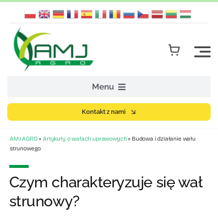
Skip
to
content
Menu
Strona główna
Kontakt z nami
AMJ AGRO
»
Artykuły o wałach uprawowych
»
Budowa i działanie wału
Sklep z częściami
strunowego
Maszyny rolnicze
Czym charakteryzuje się wał
strunowy?
Firma