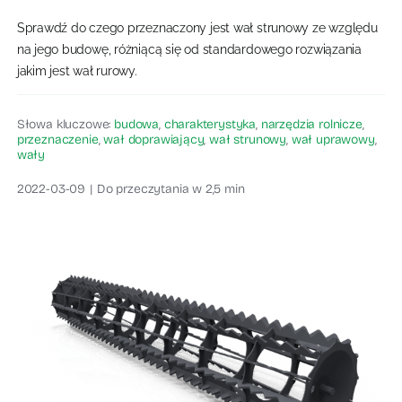
Sprawdź do czego przeznaczony jest wał strunowy ze względu
Blog rolniczy
na jego budowę, różniącą się od standardowego rozwiązania
jakim jest wał rurowy.
Słowa kluczowe:
budowa
,
charakterystyka
,
narzędzia rolnicze
,
przeznaczenie
,
wał doprawiający
,
wał strunowy
,
wał uprawowy
,
wały
2022-03-09
|
Do przeczytania w 2,5 min