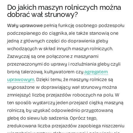
Do jakich maszyn rolniczych można
dobrać wał strunowy?
Wały uprawowe
pełnią funkcję osobnego podzespołu
podczepianego do ciągnika, ale także stanowią one
jedną z głównych części do doprawienia gleby
wchodzących w skład innych maszyn rolniczych.
Zazwyczaj są one połączone z maszynami
przeznaczonymi do uprawy i rozluźniania gleby czyli
broną talerzową, kultywatorem czy
agregatem
uprawowym
. Dzięki temu, że maszyny rolnicze są
wyposażone w doprawiający wał strunowy można
zmniejszyć liczbę przejazdów roboczych na polu. W
ten sposób wystarczy jeden przejazd ciężką maszyną
rolniczą, by uzyskać odpowiednio przygotowaną
glebę do siewu lub sadzenia. Oprócz tego,
zredukowana liczba przejazdów zapobiega niszczeniu