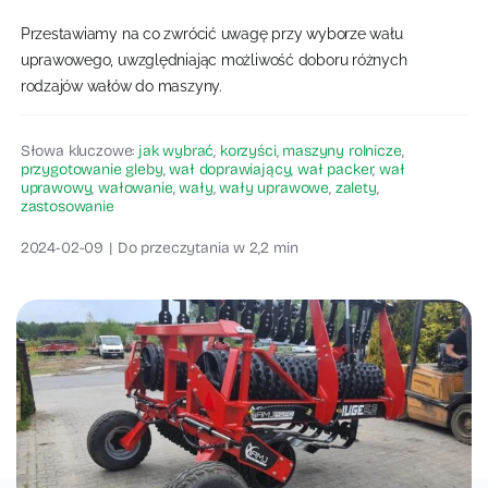
Przestawiamy na co zwrócić uwagę przy wyborze wału
Blog rolniczy
uprawowego, uwzględniając możliwość doboru różnych
rodzajów wałów do maszyny.
Słowa kluczowe:
jak wybrać
,
korzyści
,
maszyny rolnicze
,
przygotowanie gleby
,
wał doprawiający
,
wał packer
,
wał
uprawowy
,
wałowanie
,
wały
,
wały uprawowe
,
zalety
,
zastosowanie
2024-02-09
|
Do przeczytania w 2,2 min