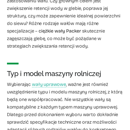
zastosowaniu wału. Czy głównym celem jest
zwiększenie retencji wody w glebie, poprawa jej
struktury, czy może zapewnienie idealnej powierzchni
do siewu? Różne rodzaje wałów mają różne
specjalizacje –
ciężkie wały Packer
skutecznie
zagęszczają glebę, co może być pożądane w
strategiach zwiększania retencji wody.
Typ i model maszyny rolniczej
Wybierając
wały uprawowe
, ważne jest również
uwzględnienie typu i modelu maszyny rolniczej, z którą
będą one współpracować. Nie wszystkie wały są
kompatybilne z każdym typem maszyny uprawowej.
Dlatego przed dokonaniem wyboru warto dokładnie
sprawdzić specyfikacje techniczne oraz możliwości
adaptacji różnych rodzajów wałów do konkretnego